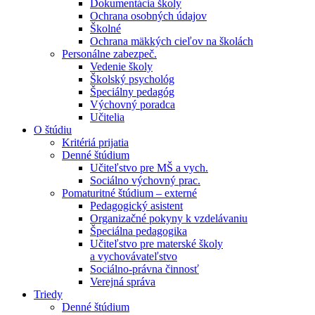
Dokumentácia školy
Ochrana osobných údajov
Školné
Ochrana mäkkých cieľov na školách
Personálne zabezpeč.
Vedenie školy
Školský psychológ
Špeciálny pedagóg
Výchovný poradca
Učitelia
O štúdiu
Kritériá prijatia
Denné štúdium
Učiteľstvo pre MŠ a vych.
Sociálno výchovný prac.
Pomaturitné štúdium – externé
Pedagogický asistent
Organizačné pokyny k vzdelávaniu
Špeciálna pedagogika
Učiteľstvo pre materské školy
a vychovávateľstvo
Sociálno-právna činnosť
Verejná správa
Triedy
Denné štúdium