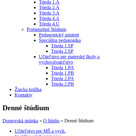
Trieda 1.A
Trieda 2.A
Trieda 3.A
Trieda 4.A
Trieda 4.U
Pomaturitné štúdium
Pedagogický asistent
Špeciálna pedagogika
Trieda 1.SP
Trieda 2.SP
Učiteľstvo pre materské školy a
vychovávateľstvo
Trieda 1.PA
Trieda 1.PB
Trieda 2.PA
Trieda 2.PB
Žiacka knižka
Kontakty
Denné štúdium
Domovská stránka
»
O štúdiu
»
Denné štúdium
Učiteľstvo pre MŠ a vych.