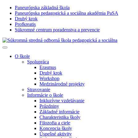
Paneurópska základná škola
Paneurópska pedagogická a sociálna akadémia PaSA
Druhý krok
Profkreatis
Súkromné centrum poradenstva a prevencie
O škole
Spolupráca
Erasmus
Druhý krok
Workshop
Medzinárodné projekty
Stravovanie
Informácie o škole
Inkluzívne vzdelávanie
Prázdniny
Základné informácie
Charakteristika školy
Filozofia a ciele
Koncepcia školy
Úspešné aktivity