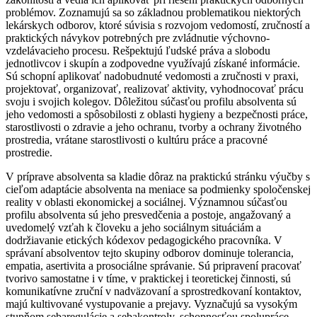
problémov. Zoznamujú sa so základnou problematikou niektorých
lekárskych odborov, ktoré súvisia s rozvojom vedomostí, zručností a
praktických návykov potrebných pre zvládnutie výchovno-
vzdelávacieho procesu. Rešpektujú ľudské práva a slobodu
jednotlivcov i skupín a zodpovedne využívajú získané informácie.
Sú schopní aplikovať nadobudnuté vedomosti a zručnosti v praxi,
projektovať, organizovať, realizovať aktivity, vyhodnocovať prácu
svoju i svojich kolegov. Dôležitou súčasťou profilu absolventa sú
jeho vedomosti a spôsobilosti z oblasti hygieny a bezpečnosti práce,
starostlivosti o zdravie a jeho ochranu, tvorby a ochrany životného
prostredia, vrátane starostlivosti o kultúru práce a pracovné
prostredie.
V príprave absolventa sa kladie dôraz na praktickú stránku výučby s
cieľom adaptácie absolventa na meniace sa podmienky spoločenskej
reality v oblasti ekonomickej a sociálnej. Významnou súčasťou
profilu absolventa sú jeho presvedčenia a postoje, angažovaný a
uvedomelý vzťah k človeku a jeho sociálnym situáciám a
dodržiavanie etických kódexov pedagogického pracovníka. V
správaní absolventov tejto skupiny odborov dominuje tolerancia,
empatia, asertivita a prosociálne správanie. Sú pripravení pracovať
tvorivo samostatne i v tíme, v praktickej i teoretickej činnosti, sú
komunikatívne zruční v nadväzovaní a sprostredkovaní kontaktov,
majú kultivované vystupovanie a prejavy. Vyznačujú sa vysokým
stupňom sebaregulácie a sebakontroly, schopnosťou spolupráce.