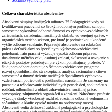
Sociálno výchovný prac.
Celková charakteristika absolventov
Absolventi skupiny študijných odborov 75 Pedagogické vedy sú
kvalifikovaní pracovníci so širokým odborným profilom, schopní
samostatne vykonávať odborné činnosti vo výchovno-vzdelávacích
zariadeniach, zariadeniach sociálnych služieb, vo verejnej správe, v
organizáciách tretieho sektoru, pre ktoré je podmienkou ukončené
vyššie odborné vzdelanie. Pripravujú absolventov na edukačnú
prácu s deťmi/žiakmi so špeciálnymi výchovno-vzdelávacími
potrebami. Táto práca si vyžaduje vysokú odbornú prípravu,
dosiahnutie určitého veku, osobnej zrelosti, skúseností a osvojenie si
etických postojov potrebných pre výkon pomáhajúcej profesie. V
študijnom odbore dominuje v štátnom vzdelávacom programe
rozvoj spôsobilostí ako sú akceptácia, analýza, racionálne a citovo
samostatné a tímové riešenie rozličných špeciálnych výchovno-
vzdelávacích potrieb detí s postihnutím, narušením. Je zameraný na
poznanie a rešpektovanie individuálnych potrieb detí, spoluprácu s
rodičmi, odborníkmi z oblasti zdravotníctva, sociálnej práce,
samosprávy, záujmových organizácií a združení. Náročnosť profesie
vyžaduje široký všeobecný rozhľad, rozsiahle odborné vedomosti a
spôsobilosti a kladie vysoké nároky na osobnostný rozvoj.
Absolventi vedia definovať základné pedagogické a psychologické
zákonitosti a vedia ich aplikovať pri riešení praktických odborných