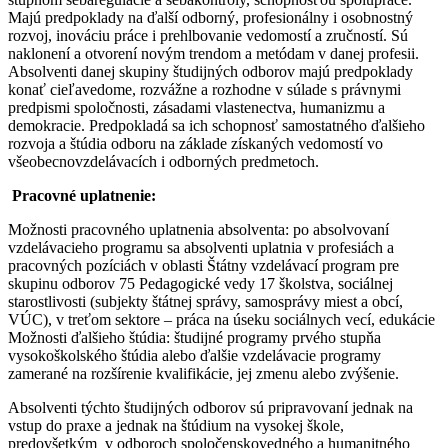
Majú predpoklady na ďalší odborný, profesionálny i osobnostný
rozvoj, inováciu práce i prehlbovanie vedomostí a zručností. Sú
naklonení a otvorení novým trendom a metódam v danej profesii.
Absolventi danej skupiny študijných odborov majú predpoklady
konať cieľavedome, rozvážne a rozhodne v súlade s právnymi
predpismi spoločnosti, zásadami vlastenectva, humanizmu a
demokracie. Predpokladá sa ich schopnosť samostatného ďalšieho
rozvoja a štúdia odboru na základe získaných vedomostí vo
všeobecnovzdelávacích i odborných predmetoch.
Pracovné uplatnenie:
Možnosti pracovného uplatnenia absolventa: po absolvovaní
vzdelávacieho programu sa absolventi uplatnia v profesiách a
pracovných pozíciách v oblasti Štátny vzdelávací program pre
skupinu odborov 75 Pedagogické vedy 17 školstva, sociálnej
starostlivosti (subjekty štátnej správy, samosprávy miest a obcí,
VÚC), v treťom sektore – práca na úseku sociálnych vecí, edukácie
Možnosti ďalšieho štúdia: študijné programy prvého stupňa
vysokoškolského štúdia alebo ďalšie vzdelávacie programy
zamerané na rozšírenie kvalifikácie, jej zmenu alebo zvýšenie.
Absolventi týchto študijných odborov sú pripravovaní jednak na
vstup do praxe a jednak na štúdium na vysokej škole,
predovšetkým v odboroch spoločenskovedného a humanitného