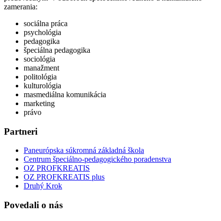
zamerania:
sociálna práca
psychológia
pedagogika
špeciálna pedagogika
sociológia
manažment
politológia
kulturológia
masmediálna komunikácia
marketing
právo
Partneri
Paneurópska súkromná základná škola
Centrum špeciálno-pedagogického poradenstva
OZ PROFKREATIS
OZ PROFKREATIS plus
Druhý Krok
Povedali o nás